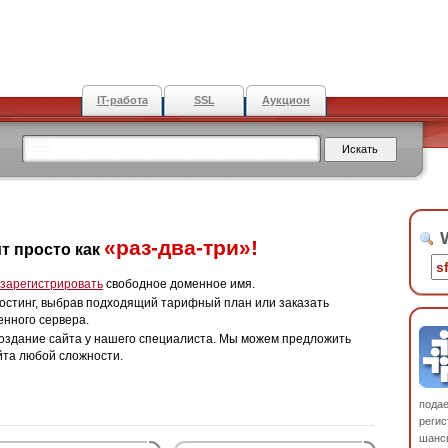
IT-работа
SSL
Аукцион
W
«раз-два-три»!
т просто как
зарегистрировать
свободное доменное имя.
остинг, выбрав подходящий тарифный план или заказать
енного сервера.
оздание сайта у нашего специалиста. Мы можем предложить
йта любой сложности.
пода
регис
шанс