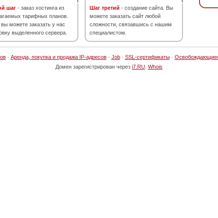
ой шаг
- заказ хостинга из
Шаг третий
- создание сайта. Вы
агаемых тарифных планов.
можете заказать сайт любой
 вы можете заказать у нас
сложности, связавшись с нашим
овку выделенного сервера.
специалистом.
ов
·
Аренда, покупка и продажа IP-адресов
·
Job
·
SSL-сертификаты
·
Освобождающие
Домен зарегистрирован через
i7.RU
.
Whois