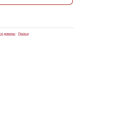
ся домены
·
Прокси