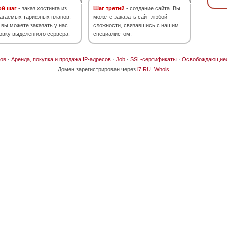
ой шаг
- заказ хостинга из
Шаг третий
- создание сайта. Вы
агаемых тарифных планов.
можете заказать сайт любой
 вы можете заказать у нас
сложности, связавшись с нашим
овку выделенного сервера.
специалистом.
ов
·
Аренда, покупка и продажа IP-адресов
·
Job
·
SSL-сертификаты
·
Освобождающие
Домен зарегистрирован через
i7.RU
.
Whois