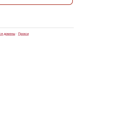
ся домены
·
Прокси