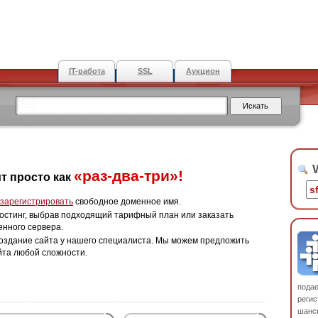
IT-работа
SSL
Аукцион
W
«раз-два-три»!
т просто как
зарегистрировать
свободное доменное имя.
остинг, выбрав подходящий тарифный план или заказать
енного сервера.
оздание сайта у нашего специалиста. Мы можем предложить
йта любой сложности.
пода
регис
шанс