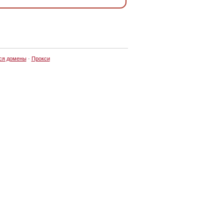
ся домены
·
Прокси