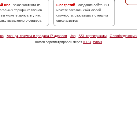
ой шаг
- заказ хостинга из
Шаг третий
- создание сайта. Вы
агаемых тарифных планов.
можете заказать сайт любой
 вы можете заказать у нас
сложности, связавшись с нашим
овку выделенного сервера.
специалистом.
ов
·
Аренда, покупка и продажа IP-адресов
·
Job
·
SSL-сертификаты
·
Освобождающие
Домен зарегистрирован через
i7.RU
.
Whois