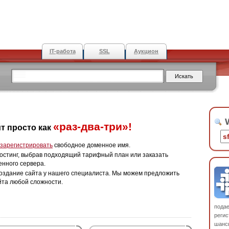
IT-работа
SSL
Аукцион
W
«раз-два-три»!
т просто как
зарегистрировать
свободное доменное имя.
остинг, выбрав подходящий тарифный план или заказать
енного сервера.
оздание сайта у нашего специалиста. Мы можем предложить
йта любой сложности.
пода
регис
шанс